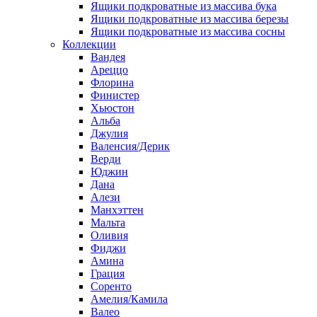
Ящики подкроватные из массива бука
Ящики подкроватные из массива березы
Ящики подкроватные из массива сосны
Коллекции
Вандея
Ареццо
Флорина
Финистер
Хьюстон
Альба
Джулия
Валенсия/Дерик
Верди
Юджин
Дана
Алези
Манхэттен
Мальта
Оливия
Фиджи
Амина
Грация
Соренто
Амелия/Камила
Валео