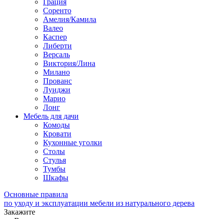
Грация
Соренто
Амелия/Камила
Валео
Каспер
Либерти
Версаль
Виктория/Лина
Милано
Прованс
Луиджи
Марио
Лонг
Мебель для дачи
Комоды
Кровати
Кухонные уголки
Столы
Стулья
Тумбы
Шкафы
Основные правила
по уходу и эксплуатации мебели из натурального дерева
Закажите