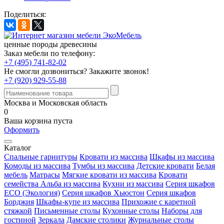
Поделиться:
ценные породы древесины
Заказ мебели по телефону:
+7 (495) 741-82-02
Не смогли дозвониться?
Закажите звонок!
+7 (920) 929-55-88
Москва и Московская область
0
Ваша корзина пуста
Оформить
Каталог
Спальные гарнитуры
Кровати из массива
Шкафы из массива
Комоды из массива
Тумбы из массива
Детские кровати
Белая
мебель
Матрасы
Мягкие кровати из массива
Кровати
семейства Альба из массива
Кухни из массива
Серия шкафов
ECO (Экология)
Серия шкафов Хьюстон
Серия шкафов
Борджия
Шкафы-купе из массива
Прихожие с каретной
стяжкой
Письменные столы
Кухонные столы
Наборы для
гостиной
Зеркала
Дамские столики
Журнальные столы