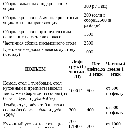
Сборка выкатных подкроватных
300 р / 1 ящ
ящиков
200 (если в
Сборка кровати с 2-мя подкроватными
сборе)/2500 (в
ящиками на направляющих
разборе)
Сборка кровати с ортопедическим
1500
основание на металлокаркасе
Частичная сборка письменного стола
2500
Крепление зеркала к дамскому столу
1000
(комоду)
Лифт
Нет
Частный
груз. (Г)
ПОДЪЁМ
лифта,за
дом,за 1
/пассаж.
1 этаж
этаж
(П)
Комод, стол 1 тумбовый, стол
кухонный и предметы мебели
от 500 +
1000 Г
500
таких же габаритов из сосны (из
по факту
березы, бука и дуба +50%)
Тумба, стул, табурет, банкетка из
от 500 +
сосны (из березы, бука и дуба
300
400
по факту
+50%)
700
Кухонный уголок из сосны (из
от 1000 +
Г/1400
700