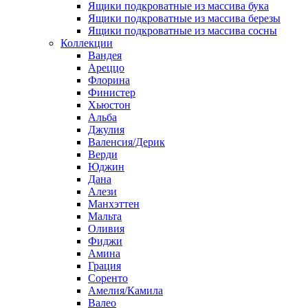
Ящики подкроватные из массива бука
Ящики подкроватные из массива березы
Ящики подкроватные из массива сосны
Коллекции
Вандея
Ареццо
Флорина
Финистер
Хьюстон
Альба
Джулия
Валенсия/Дерик
Верди
Юджин
Дана
Алези
Манхэттен
Мальта
Оливия
Фиджи
Амина
Грация
Соренто
Амелия/Камила
Валео