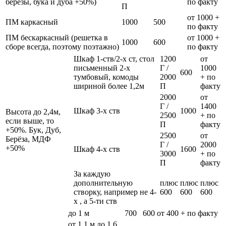
березы, бука и дуба +50%)
по факту
П
от 1000 +
ПМ каркасный
1000
500
по факту
ПМ бескаркасный (решетка в
от 1000 +
1000
600
сборе всегда, поэтому поэтажно)
по факту
Шкаф 1-ств/2-х ст, стол
1200
от
письменный 2-х
Г /
1000
600
тумбовый, комоды
2000
+ по
шириной более 1,2м
П
факту
2000
от
Г /
1400
Шкаф 3-х ств
1000
Высота до 2,4м,
2500
+ по
если выше, то
П
факту
+50%. Бук, Дуб,
2500
от
Берёза, МДФ
Г /
2000
+50%
Шкаф 4-х ств
1600
3000
+ по
П
факту
За каждую
дополнительную
плюс
плюс
плюс
створку, например не 4-
600
600
600
х , а 5-ти ств
до 1 м
700
600
от 400 + по факту
от 1,1 м до 1,6