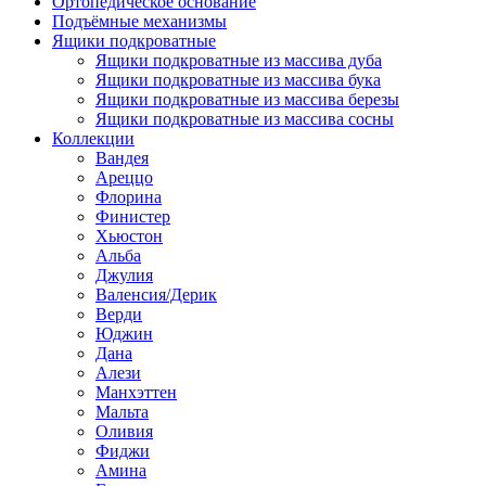
Ортопедическое основание
Подъёмные механизмы
Ящики подкроватные
Ящики подкроватные из массива дуба
Ящики подкроватные из массива бука
Ящики подкроватные из массива березы
Ящики подкроватные из массива сосны
Коллекции
Вандея
Ареццо
Флорина
Финистер
Хьюстон
Альба
Джулия
Валенсия/Дерик
Верди
Юджин
Дана
Алези
Манхэттен
Мальта
Оливия
Фиджи
Амина