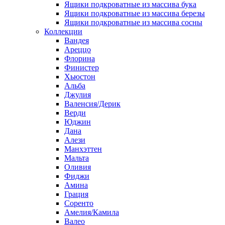
Ящики подкроватные из массива бука
Ящики подкроватные из массива березы
Ящики подкроватные из массива сосны
Коллекции
Вандея
Ареццо
Флорина
Финистер
Хьюстон
Альба
Джулия
Валенсия/Дерик
Верди
Юджин
Дана
Алези
Манхэттен
Мальта
Оливия
Фиджи
Амина
Грация
Соренто
Амелия/Камила
Валео