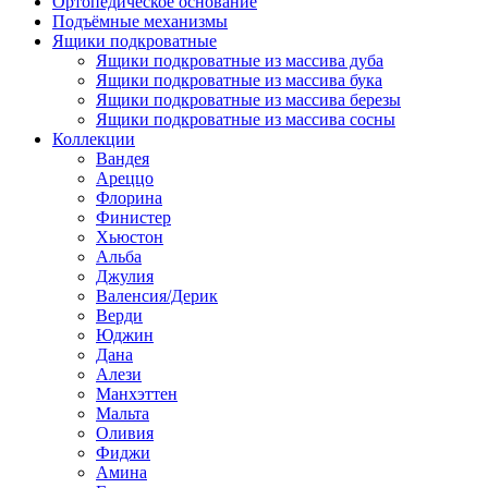
Ортопедическое основание
Подъёмные механизмы
Ящики подкроватные
Ящики подкроватные из массива дуба
Ящики подкроватные из массива бука
Ящики подкроватные из массива березы
Ящики подкроватные из массива сосны
Коллекции
Вандея
Ареццо
Флорина
Финистер
Хьюстон
Альба
Джулия
Валенсия/Дерик
Верди
Юджин
Дана
Алези
Манхэттен
Мальта
Оливия
Фиджи
Амина