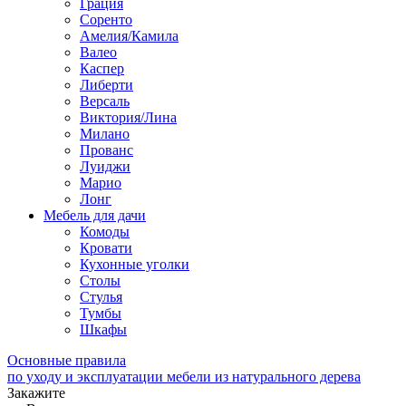
Грация
Соренто
Амелия/Камила
Валео
Каспер
Либерти
Версаль
Виктория/Лина
Милано
Прованс
Луиджи
Марио
Лонг
Мебель для дачи
Комоды
Кровати
Кухонные уголки
Столы
Стулья
Тумбы
Шкафы
Основные правила
по уходу и эксплуатации мебели из натурального дерева
Закажите