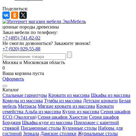
Поделиться:
ценные породы древесины
Заказ мебели по телефону:
+7 (495) 741-82-02
Не смогли дозвониться?
Закажите звонок!
+7 (920) 929-55-88
Москва и Московская область
0
Ваша корзина пуста
Оформить
Каталог
Спальные гарнитуры
Кровати из массива
Шкафы из массива
Комоды из массива
Тумбы из массива
Детские кровати
Белая
мебель
Матрасы
Мягкие кровати из массива
Кровати
семейства Альба из массива
Кухни из массива
Серия шкафов
ECO (Экология)
Серия шкафов Хьюстон
Серия шкафов
Борджия
Шкафы-купе из массива
Прихожие с каретной
стяжкой
Письменные столы
Кухонные столы
Наборы для
гостиной
Зеркала
Дамские столики
Журнальные столы