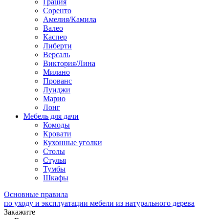
Грация
Соренто
Амелия/Камила
Валео
Каспер
Либерти
Версаль
Виктория/Лина
Милано
Прованс
Луиджи
Марио
Лонг
Мебель для дачи
Комоды
Кровати
Кухонные уголки
Столы
Стулья
Тумбы
Шкафы
Основные правила
по уходу и эксплуатации мебели из натурального дерева
Закажите