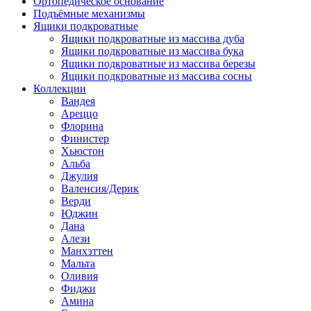
Ортопедическое основание
Подъёмные механизмы
Ящики подкроватные
Ящики подкроватные из массива дуба
Ящики подкроватные из массива бука
Ящики подкроватные из массива березы
Ящики подкроватные из массива сосны
Коллекции
Вандея
Ареццо
Флорина
Финистер
Хьюстон
Альба
Джулия
Валенсия/Дерик
Верди
Юджин
Дана
Алези
Манхэттен
Мальта
Оливия
Фиджи
Амина