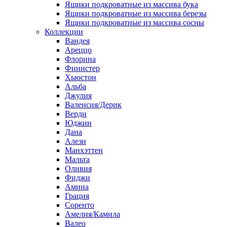
Ящики подкроватные из массива бука
Ящики подкроватные из массива березы
Ящики подкроватные из массива сосны
Коллекции
Вандея
Ареццо
Флорина
Финистер
Хьюстон
Альба
Джулия
Валенсия/Дерик
Верди
Юджин
Дана
Алези
Манхэттен
Мальта
Оливия
Фиджи
Амина
Грация
Соренто
Амелия/Камила
Валео