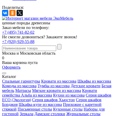
Поделиться:
ценные породы древесины
Заказ мебели по телефону:
+7 (495) 741-82-02
Не смогли дозвониться?
Закажите звонок!
+7 (920) 929-55-88
Москва и Московская область
0
Ваша корзина пуста
Оформить
Каталог
Спальные гарнитуры
Кровати из массива
Шкафы из массива
Комоды из массива
Тумбы из массива
Детские кровати
Белая
мебель
Матрасы
Мягкие кровати из массива
Кровати
семейства Альба из массива
Кухни из массива
Серия шкафов
ECO (Экология)
Серия шкафов Хьюстон
Серия шкафов
Борджия
Шкафы-купе из массива
Прихожие с каретной
стяжкой
Письменные столы
Кухонные столы
Наборы для
гостиной
Зеркала
Дамские столики
Журнальные столы