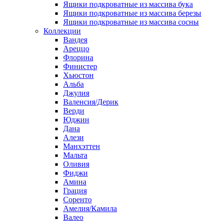
Ящики подкроватные из массива бука
Ящики подкроватные из массива березы
Ящики подкроватные из массива сосны
Коллекции
Вандея
Ареццо
Флорина
Финистер
Хьюстон
Альба
Джулия
Валенсия/Дерик
Верди
Юджин
Дана
Алези
Манхэттен
Мальта
Оливия
Фиджи
Амина
Грация
Соренто
Амелия/Камила
Валео