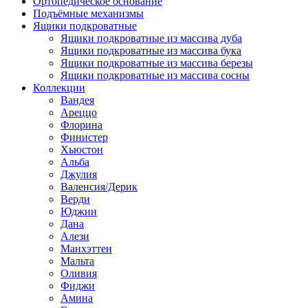
Ортопедическое основание
Подъёмные механизмы
Ящики подкроватные
Ящики подкроватные из массива дуба
Ящики подкроватные из массива бука
Ящики подкроватные из массива березы
Ящики подкроватные из массива сосны
Коллекции
Вандея
Ареццо
Флорина
Финистер
Хьюстон
Альба
Джулия
Валенсия/Дерик
Верди
Юджин
Дана
Алези
Манхэттен
Мальта
Оливия
Фиджи
Амина