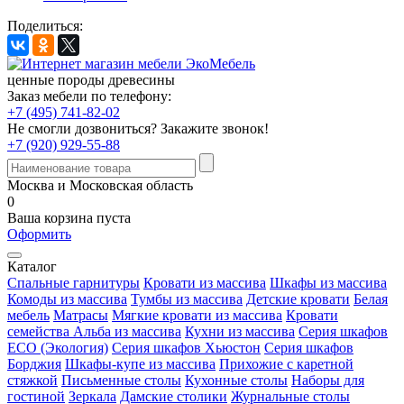
Поделиться:
ценные породы древесины
Заказ мебели по телефону:
+7 (495) 741-82-02
Не смогли дозвониться?
Закажите звонок!
+7 (920) 929-55-88
Москва и Московская область
0
Ваша корзина пуста
Оформить
Каталог
Спальные гарнитуры
Кровати из массива
Шкафы из массива
Комоды из массива
Тумбы из массива
Детские кровати
Белая
мебель
Матрасы
Мягкие кровати из массива
Кровати
семейства Альба из массива
Кухни из массива
Серия шкафов
ECO (Экология)
Серия шкафов Хьюстон
Серия шкафов
Борджия
Шкафы-купе из массива
Прихожие с каретной
стяжкой
Письменные столы
Кухонные столы
Наборы для
гостиной
Зеркала
Дамские столики
Журнальные столы