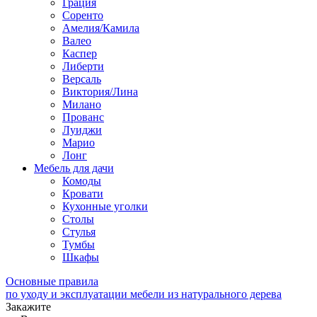
Грация
Соренто
Амелия/Камила
Валео
Каспер
Либерти
Версаль
Виктория/Лина
Милано
Прованс
Луиджи
Марио
Лонг
Мебель для дачи
Комоды
Кровати
Кухонные уголки
Столы
Стулья
Тумбы
Шкафы
Основные правила
по уходу и эксплуатации мебели из натурального дерева
Закажите