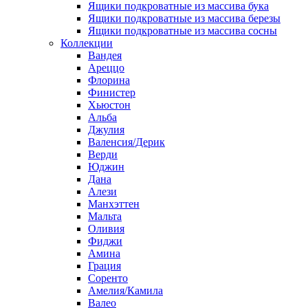
Ящики подкроватные из массива бука
Ящики подкроватные из массива березы
Ящики подкроватные из массива сосны
Коллекции
Вандея
Ареццо
Флорина
Финистер
Хьюстон
Альба
Джулия
Валенсия/Дерик
Верди
Юджин
Дана
Алези
Манхэттен
Мальта
Оливия
Фиджи
Амина
Грация
Соренто
Амелия/Камила
Валео