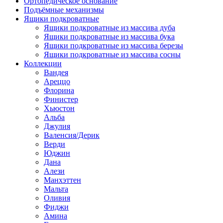
Ортопедическое основание
Подъёмные механизмы
Ящики подкроватные
Ящики подкроватные из массива дуба
Ящики подкроватные из массива бука
Ящики подкроватные из массива березы
Ящики подкроватные из массива сосны
Коллекции
Вандея
Ареццо
Флорина
Финистер
Хьюстон
Альба
Джулия
Валенсия/Дерик
Верди
Юджин
Дана
Алези
Манхэттен
Мальта
Оливия
Фиджи
Амина