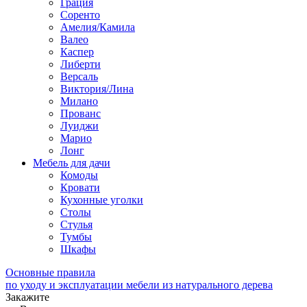
Грация
Соренто
Амелия/Камила
Валео
Каспер
Либерти
Версаль
Виктория/Лина
Милано
Прованс
Луиджи
Марио
Лонг
Мебель для дачи
Комоды
Кровати
Кухонные уголки
Столы
Стулья
Тумбы
Шкафы
Основные правила
по уходу и эксплуатации мебели из натурального дерева
Закажите