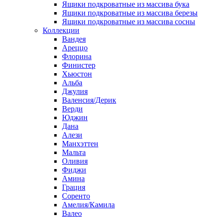
Ящики подкроватные из массива бука
Ящики подкроватные из массива березы
Ящики подкроватные из массива сосны
Коллекции
Вандея
Ареццо
Флорина
Финистер
Хьюстон
Альба
Джулия
Валенсия/Дерик
Верди
Юджин
Дана
Алези
Манхэттен
Мальта
Оливия
Фиджи
Амина
Грация
Соренто
Амелия/Камила
Валео