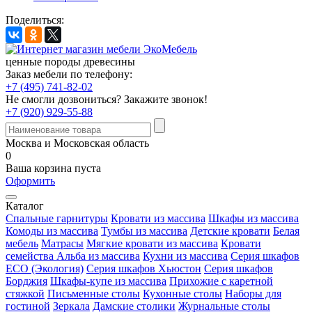
Поделиться:
ценные породы древесины
Заказ мебели по телефону:
+7 (495) 741-82-02
Не смогли дозвониться?
Закажите звонок!
+7 (920) 929-55-88
Москва и Московская область
0
Ваша корзина пуста
Оформить
Каталог
Спальные гарнитуры
Кровати из массива
Шкафы из массива
Комоды из массива
Тумбы из массива
Детские кровати
Белая
мебель
Матрасы
Мягкие кровати из массива
Кровати
семейства Альба из массива
Кухни из массива
Серия шкафов
ECO (Экология)
Серия шкафов Хьюстон
Серия шкафов
Борджия
Шкафы-купе из массива
Прихожие с каретной
стяжкой
Письменные столы
Кухонные столы
Наборы для
гостиной
Зеркала
Дамские столики
Журнальные столы