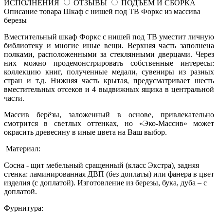
ИСПОЛНЕНИЯ
ОТЗЫВЫ
ПОДЪЕМ И СБОРКА
Описание товара Шкаф с нишей под ТВ Форкс из массива
березы
Вместительный шкаф Форкс с нишей под ТВ уместит личную
библиотеку и многие иные вещи. Верхняя часть заполнена
полками, расположенными за стеклянными дверцами. Через
них можно продемонстрировать собственные интересы:
коллекцию книг, полученные медали, сувениры из разных
стран и т.д. Нижняя часть крытая, предусматривает шесть
вместительных отсеков и 4 выдвижных ящика в центральной
части.
Массив берёзы, заложенный в основе, привлекательно
смотрится в светлых оттенках, но «Эко-Массив» может
окрасить древесину в иные цвета на Ваш выбор.
Материал:
Сосна - щит мебельный сращенный (класс Экстра), задняя
стенка: ламинированная ДВП (без доплаты) или фанера в цвет
изделия (с доплатой). Изготовление из березы, бука, дуба – с
доплатой.
Фурнитура: