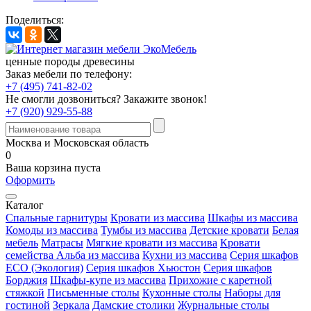
Поделиться:
ценные породы древесины
Заказ мебели по телефону:
+7 (495) 741-82-02
Не смогли дозвониться?
Закажите звонок!
+7 (920) 929-55-88
Москва и Московская область
0
Ваша корзина пуста
Оформить
Каталог
Спальные гарнитуры
Кровати из массива
Шкафы из массива
Комоды из массива
Тумбы из массива
Детские кровати
Белая
мебель
Матрасы
Мягкие кровати из массива
Кровати
семейства Альба из массива
Кухни из массива
Серия шкафов
ECO (Экология)
Серия шкафов Хьюстон
Серия шкафов
Борджия
Шкафы-купе из массива
Прихожие с каретной
стяжкой
Письменные столы
Кухонные столы
Наборы для
гостиной
Зеркала
Дамские столики
Журнальные столы