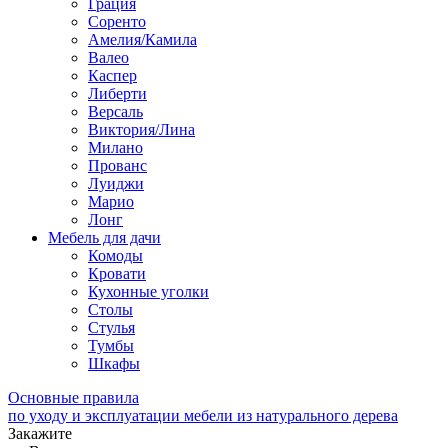
Грация
Соренто
Амелия/Камила
Валео
Каспер
Либерти
Версаль
Виктория/Лина
Милано
Прованс
Луиджи
Марио
Лонг
Мебель для дачи
Комоды
Кровати
Кухонные уголки
Столы
Стулья
Тумбы
Шкафы
Основные правила
по уходу и эксплуатации мебели из натурального дерева
Закажите