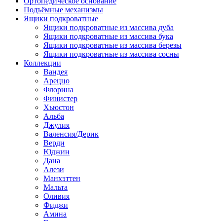
Ортопедическое основание
Подъёмные механизмы
Ящики подкроватные
Ящики подкроватные из массива дуба
Ящики подкроватные из массива бука
Ящики подкроватные из массива березы
Ящики подкроватные из массива сосны
Коллекции
Вандея
Ареццо
Флорина
Финистер
Хьюстон
Альба
Джулия
Валенсия/Дерик
Верди
Юджин
Дана
Алези
Манхэттен
Мальта
Оливия
Фиджи
Амина