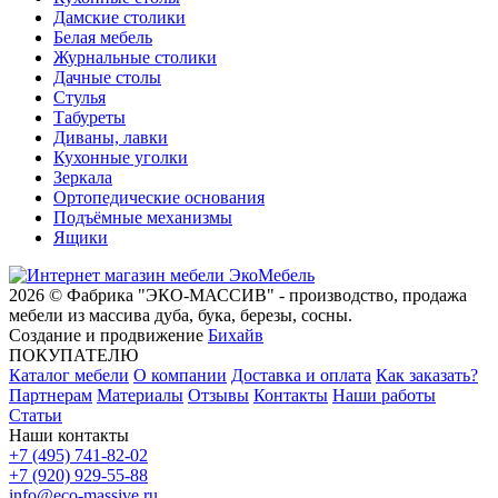
Дамские столики
Белая мебель
Журнальные столики
Дачные столы
Стулья
Табуреты
Диваны, лавки
Кухонные уголки
Зеркала
Ортопедические основания
Подъёмные механизмы
Ящики
2026 © Фабрика "ЭКО-МАССИВ" - производство, продажа
мебели из массива дуба, бука, березы, сосны.
Создание и продвижение
Бихайв
ПОКУПАТЕЛЮ
Каталог мебели
О компании
Доставка и оплата
Как заказать?
Партнерам
Материалы
Отзывы
Контакты
Наши работы
Статьи
Наши контакты
+7 (495) 741-82-02
+7 (920) 929-55-88
info@eco-massive.ru