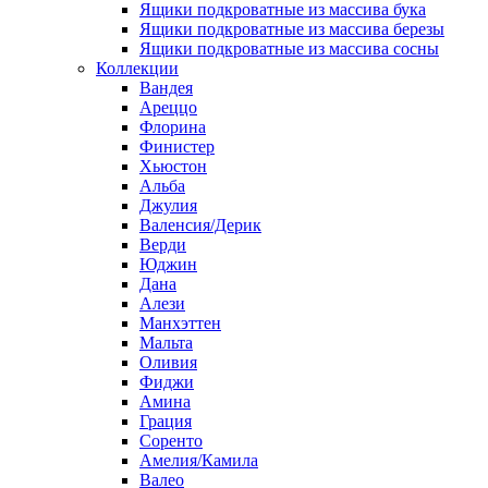
Ящики подкроватные из массива бука
Ящики подкроватные из массива березы
Ящики подкроватные из массива сосны
Коллекции
Вандея
Ареццо
Флорина
Финистер
Хьюстон
Альба
Джулия
Валенсия/Дерик
Верди
Юджин
Дана
Алези
Манхэттен
Мальта
Оливия
Фиджи
Амина
Грация
Соренто
Амелия/Камила
Валео