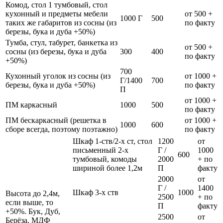
Комод, стол 1 тумбовый, стол
кухонный и предметы мебели
от 500 +
1000 Г
500
таких же габаритов из сосны (из
по факту
березы, бука и дуба +50%)
Тумба, стул, табурет, банкетка из
от 500 +
сосны (из березы, бука и дуба
300
400
по факту
+50%)
700
Кухонный уголок из сосны (из
от 1000 +
Г/1400
700
березы, бука и дуба +50%)
по факту
П
от 1000 +
ПМ каркасный
1000
500
по факту
ПМ бескаркасный (решетка в
от 1000 +
1000
600
сборе всегда, поэтому поэтажно)
по факту
Шкаф 1-ств/2-х ст, стол
1200
от
письменный 2-х
Г /
1000
600
тумбовый, комоды
2000
+ по
шириной более 1,2м
П
факту
2000
от
Г /
1400
Шкаф 3-х ств
1000
Высота до 2,4м,
2500
+ по
если выше, то
П
факту
+50%. Бук, Дуб,
2500
от
Берёза, МДФ