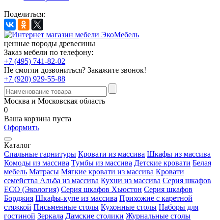
Поделиться:
ценные породы древесины
Заказ мебели по телефону:
+7 (495) 741-82-02
Не смогли дозвониться?
Закажите звонок!
+7 (920) 929-55-88
Москва и Московская область
0
Ваша корзина пуста
Оформить
Каталог
Спальные гарнитуры
Кровати из массива
Шкафы из массива
Комоды из массива
Тумбы из массива
Детские кровати
Белая
мебель
Матрасы
Мягкие кровати из массива
Кровати
семейства Альба из массива
Кухни из массива
Серия шкафов
ECO (Экология)
Серия шкафов Хьюстон
Серия шкафов
Борджия
Шкафы-купе из массива
Прихожие с каретной
стяжкой
Письменные столы
Кухонные столы
Наборы для
гостиной
Зеркала
Дамские столики
Журнальные столы