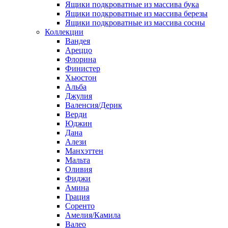
Ящики подкроватные из массива бука
Ящики подкроватные из массива березы
Ящики подкроватные из массива сосны
Коллекции
Вандея
Ареццо
Флорина
Финистер
Хьюстон
Альба
Джулия
Валенсия/Дерик
Верди
Юджин
Дана
Алези
Манхэттен
Мальта
Оливия
Фиджи
Амина
Грация
Соренто
Амелия/Камила
Валео