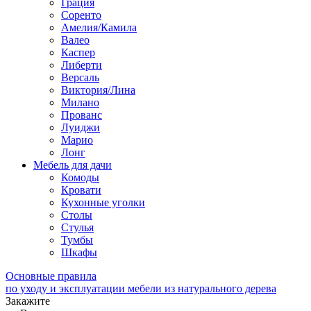
Грация
Соренто
Амелия/Камила
Валео
Каспер
Либерти
Версаль
Виктория/Лина
Милано
Прованс
Луиджи
Марио
Лонг
Мебель для дачи
Комоды
Кровати
Кухонные уголки
Столы
Стулья
Тумбы
Шкафы
Основные правила
по уходу и эксплуатации мебели из натурального дерева
Закажите