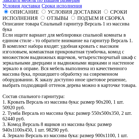
Заказать мебель по Вашим размерам
Условия доставки
Сроки исполнения
ОПИСАНИЕ
УСЛОВИЯ ДОСТАВКИ
СРОКИ
ИСПОЛНЕНИЯ
ОТЗЫВЫ
ПОДЪЕМ И СБОРКА
Описание товара Спальный гарнитур Версаль 1 из массива
бука
Если ищите вариант для меблировки спальной комнаты в
едином стиле - то обратите внимание на гарнитур Версаль 1.
В комплект набора входят: удобная кровать с высоким
изголовьем, компактная прикроватная тумбочка, комод с
множеством выдвижных ящичков, четырехстворчатый шкаф с
зеркальными дверцами и выдвижными ящиками и настенное
зеркало в оправе. Вся мебель выполнена из качественного
массива бука, прошедшего обработку на современном
оборудовании. К заказу доступно иное цветовое решение,
выбрать подходящий оттенок дерева можно в карточке товара.
Состав спального гарнитура:
1. Кровать Версаль из массива бука: размер 90x200, 1 шт.
50920 руб.
2. Тумба Версаль из массива бука: размер 550x500x350, 2 шт.
62440 руб.
3. Комод Версаль 8 ящиков из массива бука: размер
940x1100x450, 1 шт. 98290 руб.
4. Зеркало Версаль из массива бука: размер 900x1100, 1 шт.