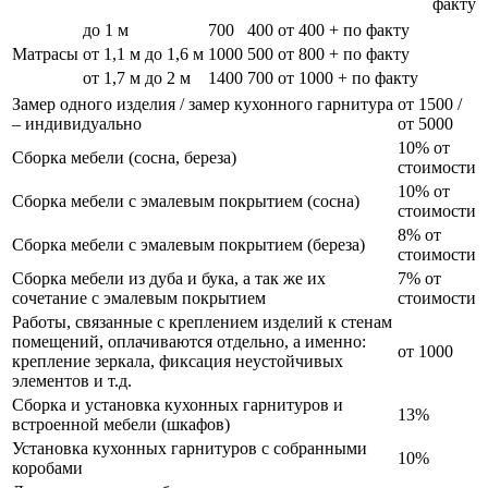
факту
до 1 м
700
400
от 400 + по факту
Матрасы
от 1,1 м до 1,6 м
1000
500
от 800 + по факту
от 1,7 м до 2 м
1400
700
от 1000 + по факту
Замер одного изделия / замер кухонного гарнитура
от 1500 /
– индивидуально
от 5000
10% от
Сборка мебели (сосна, береза)
стоимости
10% от
Сборка мебели с эмалевым покрытием (сосна)
стоимости
8% от
Сборка мебели с эмалевым покрытием (береза)
стоимости
Сборка мебели из дуба и бука, а так же их
7% от
сочетание с эмалевым покрытием
стоимости
Работы, связанные с креплением изделий к стенам
помещений, оплачиваются отдельно, а именно:
от 1000
крепление зеркала, фиксация неустойчивых
элементов и т.д.
Сборка и установка кухонных гарнитуров и
13%
встроенной мебели (шкафов)
Установка кухонных гарнитуров с собранными
10%
коробами