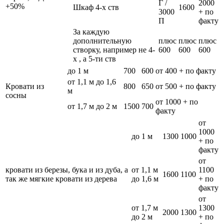
Г /
2000
+50%
Шкаф 4-х ств
1600
3000
+ по
П
факту
За каждую
дополнительную
плюс
плюс
плюс
створку, например не 4-
600
600
600
х , а 5-ти ств
до 1 м
700
600
от 400 + по факту
от 1,1 м до 1,6
Кровати из
800
650
от 500 + по факту
м
сосны
от 1000 + по
от 1,7 м до 2 м
1500
700
факту
от
1000
до 1 м
1300
1000
+ по
факту
от
кровати из березы, бука и из дуба, а
от 1,1 м
1100
1600
1100
так же мягкие кровати из дерева
до 1,6 м
+ по
факту
от
от 1,7 м
1300
2000
1300
до 2 м
+ по