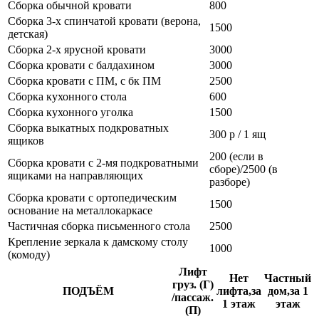
Сборка обычной кровати
800
Сборка 3-х спинчатой кровати (верона,
1500
детская)
Сборка 2-х ярусной кровати
3000
Сборка кровати с балдахином
3000
Сборка кровати с ПМ, с бк ПМ
2500
Сборка кухонного стола
600
Сборка кухонного уголка
1500
Сборка выкатных подкроватных
300 р / 1 ящ
ящиков
200 (если в
Сборка кровати с 2-мя подкроватными
сборе)/2500 (в
ящиками на направляющих
разборе)
Сборка кровати с ортопедическим
1500
основание на металлокаркасе
Частичная сборка письменного стола
2500
Крепление зеркала к дамскому столу
1000
(комоду)
Лифт
Нет
Частный
груз. (Г)
ПОДЪЁМ
лифта,за
дом,за 1
/пассаж.
1 этаж
этаж
(П)