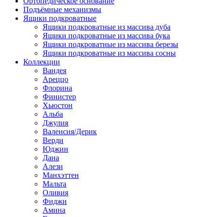
Ортопедическое основание
Подъёмные механизмы
Ящики подкроватные
Ящики подкроватные из массива дуба
Ящики подкроватные из массива бука
Ящики подкроватные из массива березы
Ящики подкроватные из массива сосны
Коллекции
Вандея
Ареццо
Флорина
Финистер
Хьюстон
Альба
Джулия
Валенсия/Дерик
Верди
Юджин
Дана
Алези
Манхэттен
Мальта
Оливия
Фиджи
Амина