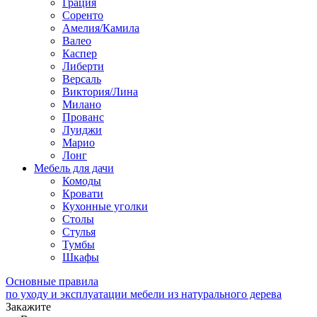
Грация
Соренто
Амелия/Камила
Валео
Каспер
Либерти
Версаль
Виктория/Лина
Милано
Прованс
Луиджи
Марио
Лонг
Мебель для дачи
Комоды
Кровати
Кухонные уголки
Столы
Стулья
Тумбы
Шкафы
Основные правила
по уходу и эксплуатации мебели из натурального дерева
Закажите