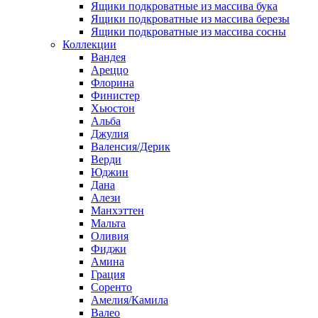
Ящики подкроватные из массива бука
Ящики подкроватные из массива березы
Ящики подкроватные из массива сосны
Коллекции
Вандея
Ареццо
Флорина
Финистер
Хьюстон
Альба
Джулия
Валенсия/Дерик
Верди
Юджин
Дана
Алези
Манхэттен
Мальта
Оливия
Фиджи
Амина
Грация
Соренто
Амелия/Камила
Валео