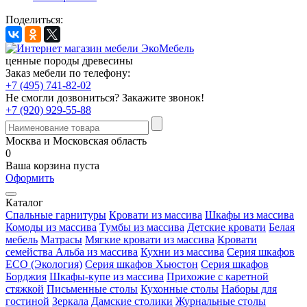
Поделиться:
ценные породы древесины
Заказ мебели по телефону:
+7 (495) 741-82-02
Не смогли дозвониться?
Закажите звонок!
+7 (920) 929-55-88
Москва и Московская область
0
Ваша корзина пуста
Оформить
Каталог
Спальные гарнитуры
Кровати из массива
Шкафы из массива
Комоды из массива
Тумбы из массива
Детские кровати
Белая
мебель
Матрасы
Мягкие кровати из массива
Кровати
семейства Альба из массива
Кухни из массива
Серия шкафов
ECO (Экология)
Серия шкафов Хьюстон
Серия шкафов
Борджия
Шкафы-купе из массива
Прихожие с каретной
стяжкой
Письменные столы
Кухонные столы
Наборы для
гостиной
Зеркала
Дамские столики
Журнальные столы