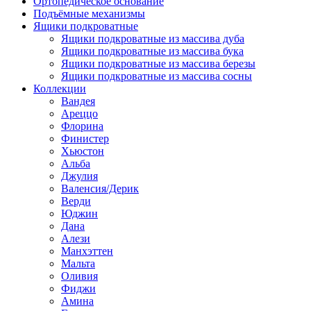
Ортопедическое основание
Подъёмные механизмы
Ящики подкроватные
Ящики подкроватные из массива дуба
Ящики подкроватные из массива бука
Ящики подкроватные из массива березы
Ящики подкроватные из массива сосны
Коллекции
Вандея
Ареццо
Флорина
Финистер
Хьюстон
Альба
Джулия
Валенсия/Дерик
Верди
Юджин
Дана
Алези
Манхэттен
Мальта
Оливия
Фиджи
Амина