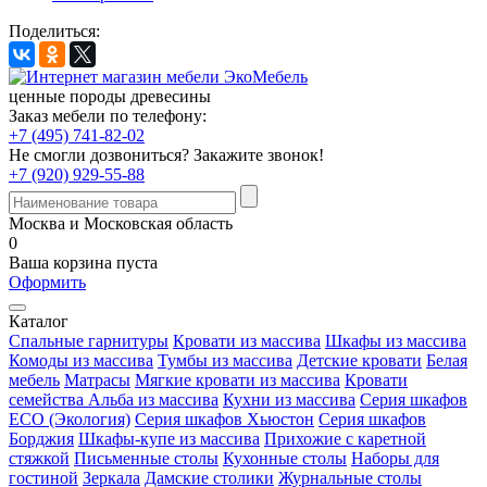
Поделиться:
ценные породы древесины
Заказ мебели по телефону:
+7 (495) 741-82-02
Не смогли дозвониться?
Закажите звонок!
+7 (920) 929-55-88
Москва и Московская область
0
Ваша корзина пуста
Оформить
Каталог
Спальные гарнитуры
Кровати из массива
Шкафы из массива
Комоды из массива
Тумбы из массива
Детские кровати
Белая
мебель
Матрасы
Мягкие кровати из массива
Кровати
семейства Альба из массива
Кухни из массива
Серия шкафов
ECO (Экология)
Серия шкафов Хьюстон
Серия шкафов
Борджия
Шкафы-купе из массива
Прихожие с каретной
стяжкой
Письменные столы
Кухонные столы
Наборы для
гостиной
Зеркала
Дамские столики
Журнальные столы