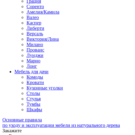
Грация
Соренто
Амелия/Камила
Валео
Каспер
Либерти
Версаль
Виктория/Лина
Милано
Прованс
Луиджи
Марио
Лонг
Мебель для дачи
Комоды
Кровати
Кухонные уголки
Столы
Стулья
Тумбы
Шкафы
Основные правила
по уходу и эксплуатации мебели из натурального дерева
Закажите