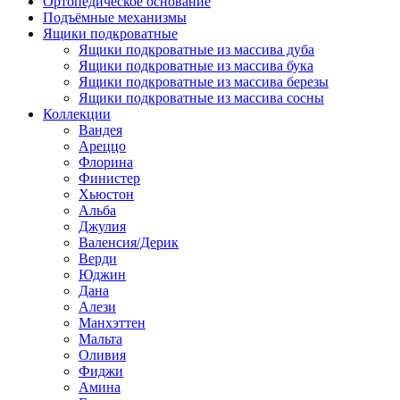
Ортопедическое основание
Подъёмные механизмы
Ящики подкроватные
Ящики подкроватные из массива дуба
Ящики подкроватные из массива бука
Ящики подкроватные из массива березы
Ящики подкроватные из массива сосны
Коллекции
Вандея
Ареццо
Флорина
Финистер
Хьюстон
Альба
Джулия
Валенсия/Дерик
Верди
Юджин
Дана
Алези
Манхэттен
Мальта
Оливия
Фиджи
Амина