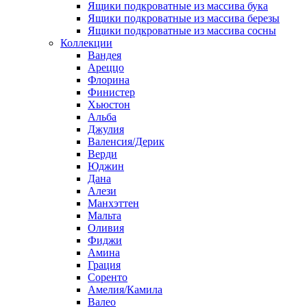
Ящики подкроватные из массива бука
Ящики подкроватные из массива березы
Ящики подкроватные из массива сосны
Коллекции
Вандея
Ареццо
Флорина
Финистер
Хьюстон
Альба
Джулия
Валенсия/Дерик
Верди
Юджин
Дана
Алези
Манхэттен
Мальта
Оливия
Фиджи
Амина
Грация
Соренто
Амелия/Камила
Валео