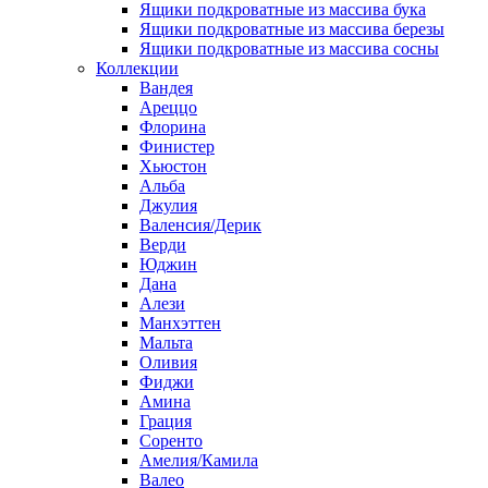
Ящики подкроватные из массива бука
Ящики подкроватные из массива березы
Ящики подкроватные из массива сосны
Коллекции
Вандея
Ареццо
Флорина
Финистер
Хьюстон
Альба
Джулия
Валенсия/Дерик
Верди
Юджин
Дана
Алези
Манхэттен
Мальта
Оливия
Фиджи
Амина
Грация
Соренто
Амелия/Камила
Валео