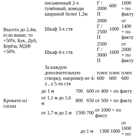
письменный 2-х
Г /
1000
600
тумбовый, комоды
2000
+ по
шириной более 1,2м
П
факту
2000
от
Г /
1400
Шкаф 3-х ств
1000
Высота до 2,4м,
2500
+ по
если выше, то
П
факту
+50%. Бук, Дуб,
2500
от
Берёза, МДФ
Г /
2000
+50%
Шкаф 4-х ств
1600
3000
+ по
П
факту
За каждую
дополнительную
плюс
плюс
плюс
створку, например не 4-
600
600
600
х , а 5-ти ств
до 1 м
700
600
от 400 + по факту
от 1,1 м до 1,6
Кровати из
800
650
от 500 + по факту
м
сосны
от 1000 + по
от 1,7 м до 2 м
1500
700
факту
от
1000
до 1 м
1300
1000
+ по