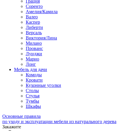
Грация
Соренто
Амелия/Камила
Валео
Каспер
Либерти
Версаль
Виктория/Лина
Милано
Прованс
Луиджи
Марио
Лонг
Мебель для дачи
Комоды
Кровати
Кухонные уголки
Столы
Стулья
Тумбы
Шкафы
Основные правила
по уходу и эксплуатации мебели из натурального дерева
Закажите