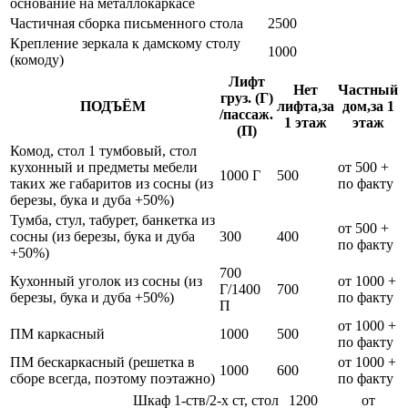
основание на металлокаркасе
Частичная сборка письменного стола
2500
Крепление зеркала к дамскому столу
1000
(комоду)
Лифт
Нет
Частный
груз. (Г)
ПОДЪЁМ
лифта,за
дом,за 1
/пассаж.
1 этаж
этаж
(П)
Комод, стол 1 тумбовый, стол
кухонный и предметы мебели
от 500 +
1000 Г
500
таких же габаритов из сосны (из
по факту
березы, бука и дуба +50%)
Тумба, стул, табурет, банкетка из
от 500 +
сосны (из березы, бука и дуба
300
400
по факту
+50%)
700
Кухонный уголок из сосны (из
от 1000 +
Г/1400
700
березы, бука и дуба +50%)
по факту
П
от 1000 +
ПМ каркасный
1000
500
по факту
ПМ бескаркасный (решетка в
от 1000 +
1000
600
сборе всегда, поэтому поэтажно)
по факту
Шкаф 1-ств/2-х ст, стол
1200
от