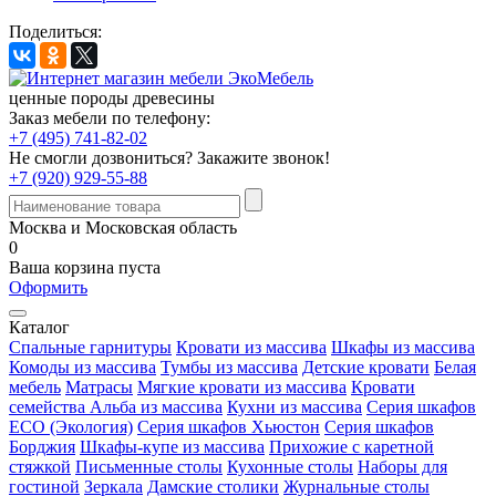
Поделиться:
ценные породы древесины
Заказ мебели по телефону:
+7 (495) 741-82-02
Не смогли дозвониться?
Закажите звонок!
+7 (920) 929-55-88
Москва и Московская область
0
Ваша корзина пуста
Оформить
Каталог
Спальные гарнитуры
Кровати из массива
Шкафы из массива
Комоды из массива
Тумбы из массива
Детские кровати
Белая
мебель
Матрасы
Мягкие кровати из массива
Кровати
семейства Альба из массива
Кухни из массива
Серия шкафов
ECO (Экология)
Серия шкафов Хьюстон
Серия шкафов
Борджия
Шкафы-купе из массива
Прихожие с каретной
стяжкой
Письменные столы
Кухонные столы
Наборы для
гостиной
Зеркала
Дамские столики
Журнальные столы