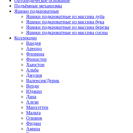
Ортопедическое основание
Подъёмные механизмы
Ящики подкроватные
Ящики подкроватные из массива дуба
Ящики подкроватные из массива бука
Ящики подкроватные из массива березы
Ящики подкроватные из массива сосны
Коллекции
Вандея
Ареццо
Флорина
Финистер
Хьюстон
Альба
Джулия
Валенсия/Дерик
Верди
Юджин
Дана
Алези
Манхэттен
Мальта
Оливия
Фиджи
Амина