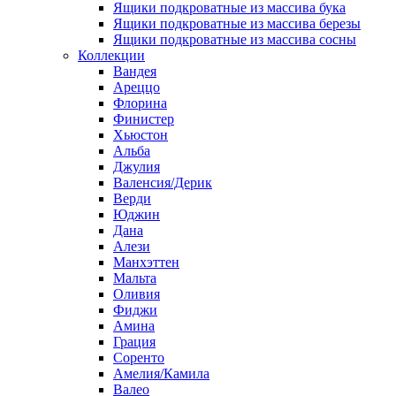
Ящики подкроватные из массива бука
Ящики подкроватные из массива березы
Ящики подкроватные из массива сосны
Коллекции
Вандея
Ареццо
Флорина
Финистер
Хьюстон
Альба
Джулия
Валенсия/Дерик
Верди
Юджин
Дана
Алези
Манхэттен
Мальта
Оливия
Фиджи
Амина
Грация
Соренто
Амелия/Камила
Валео