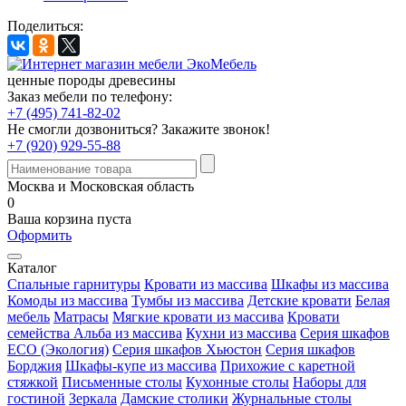
Поделиться:
ценные породы древесины
Заказ мебели по телефону:
+7 (495) 741-82-02
Не смогли дозвониться?
Закажите звонок!
+7 (920) 929-55-88
Москва и Московская область
0
Ваша корзина пуста
Оформить
Каталог
Спальные гарнитуры
Кровати из массива
Шкафы из массива
Комоды из массива
Тумбы из массива
Детские кровати
Белая
мебель
Матрасы
Мягкие кровати из массива
Кровати
семейства Альба из массива
Кухни из массива
Серия шкафов
ECO (Экология)
Серия шкафов Хьюстон
Серия шкафов
Борджия
Шкафы-купе из массива
Прихожие с каретной
стяжкой
Письменные столы
Кухонные столы
Наборы для
гостиной
Зеркала
Дамские столики
Журнальные столы