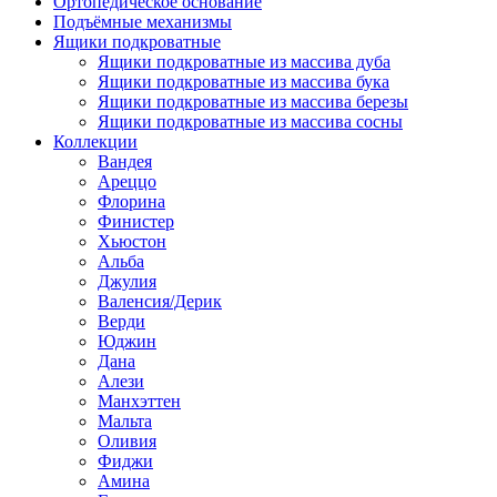
Ортопедическое основание
Подъёмные механизмы
Ящики подкроватные
Ящики подкроватные из массива дуба
Ящики подкроватные из массива бука
Ящики подкроватные из массива березы
Ящики подкроватные из массива сосны
Коллекции
Вандея
Ареццо
Флорина
Финистер
Хьюстон
Альба
Джулия
Валенсия/Дерик
Верди
Юджин
Дана
Алези
Манхэттен
Мальта
Оливия
Фиджи
Амина