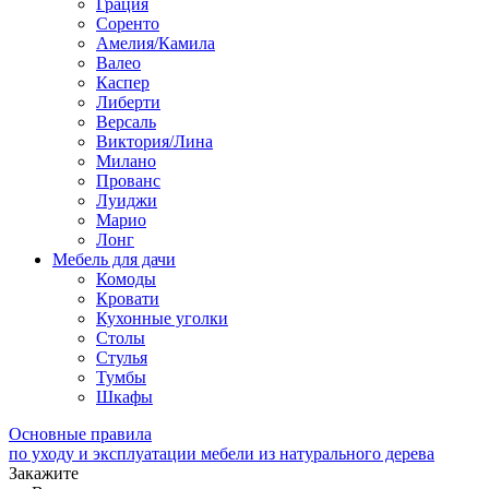
Грация
Соренто
Амелия/Камила
Валео
Каспер
Либерти
Версаль
Виктория/Лина
Милано
Прованс
Луиджи
Марио
Лонг
Мебель для дачи
Комоды
Кровати
Кухонные уголки
Столы
Стулья
Тумбы
Шкафы
Основные правила
по уходу и эксплуатации мебели из натурального дерева
Закажите