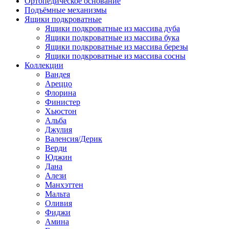
Ортопедическое основание
Подъёмные механизмы
Ящики подкроватные
Ящики подкроватные из массива дуба
Ящики подкроватные из массива бука
Ящики подкроватные из массива березы
Ящики подкроватные из массива сосны
Коллекции
Вандея
Ареццо
Флорина
Финистер
Хьюстон
Альба
Джулия
Валенсия/Дерик
Верди
Юджин
Дана
Алези
Манхэттен
Мальта
Оливия
Фиджи
Амина