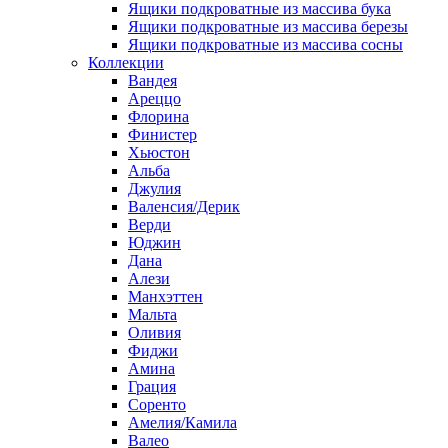
Ящики подкроватные из массива бука
Ящики подкроватные из массива березы
Ящики подкроватные из массива сосны
Коллекции
Вандея
Ареццо
Флорина
Финистер
Хьюстон
Альба
Джулия
Валенсия/Дерик
Верди
Юджин
Дана
Алези
Манхэттен
Мальта
Оливия
Фиджи
Амина
Грация
Соренто
Амелия/Камила
Валео