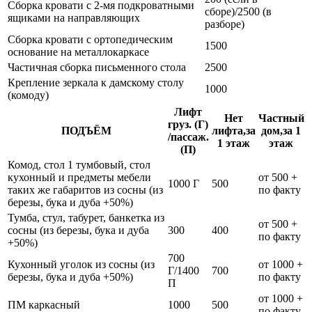
Сборка кровати с 2-мя подкроватными
сборе)/2500 (в
ящиками на направляющих
разборе)
Сборка кровати с ортопедическим
1500
основание на металлокаркасе
Частичная сборка письменного стола
2500
Крепление зеркала к дамскому столу
1000
(комоду)
Лифт
Нет
Частный
груз. (Г)
ПОДЪЁМ
лифта,за
дом,за 1
/пассаж.
1 этаж
этаж
(П)
Комод, стол 1 тумбовый, стол
кухонный и предметы мебели
от 500 +
1000 Г
500
таких же габаритов из сосны (из
по факту
березы, бука и дуба +50%)
Тумба, стул, табурет, банкетка из
от 500 +
сосны (из березы, бука и дуба
300
400
по факту
+50%)
700
Кухонный уголок из сосны (из
от 1000 +
Г/1400
700
березы, бука и дуба +50%)
по факту
П
от 1000 +
ПМ каркасный
1000
500
по факту