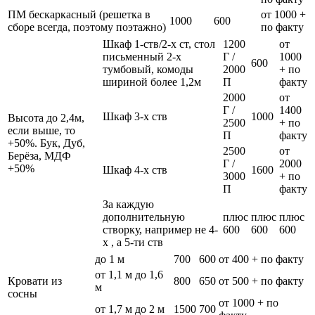
ПМ бескаркасный (решетка в
от 1000 +
1000
600
сборе всегда, поэтому поэтажно)
по факту
Шкаф 1-ств/2-х ст, стол
1200
от
письменный 2-х
Г /
1000
600
тумбовый, комоды
2000
+ по
шириной более 1,2м
П
факту
2000
от
Г /
1400
Шкаф 3-х ств
1000
Высота до 2,4м,
2500
+ по
если выше, то
П
факту
+50%. Бук, Дуб,
2500
от
Берёза, МДФ
Г /
2000
+50%
Шкаф 4-х ств
1600
3000
+ по
П
факту
За каждую
дополнительную
плюс
плюс
плюс
створку, например не 4-
600
600
600
х , а 5-ти ств
до 1 м
700
600
от 400 + по факту
от 1,1 м до 1,6
Кровати из
800
650
от 500 + по факту
м
сосны
от 1000 + по
от 1,7 м до 2 м
1500
700