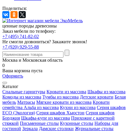
Поделиться:
ценные породы древесины
Заказ мебели по телефону:
+7 (495) 741-82-02
Не смогли дозвониться?
Закажите звонок!
+7 (920) 929-55-88
Москва и Московская область
0
Ваша корзина пуста
Оформить
Каталог
Спальные гарнитуры
Кровати из массива
Шкафы из массива
Комоды из массива
Тумбы из массива
Детские кровати
Белая
мебель
Матрасы
Мягкие кровати из массива
Кровати
семейства Альба из массива
Кухни из массива
Серия шкафов
ECO (Экология)
Серия шкафов Хьюстон
Серия шкафов
Борджия
Шкафы-купе из массива
Прихожие с каретной
стяжкой
Письменные столы
Кухонные столы
Наборы для
гостиной
Зеркала
Дамские столики
Журнальные столы