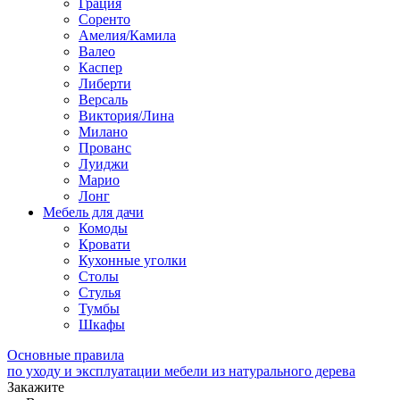
Грация
Соренто
Амелия/Камила
Валео
Каспер
Либерти
Версаль
Виктория/Лина
Милано
Прованс
Луиджи
Марио
Лонг
Мебель для дачи
Комоды
Кровати
Кухонные уголки
Столы
Стулья
Тумбы
Шкафы
Основные правила
по уходу и эксплуатации мебели из натурального дерева
Закажите