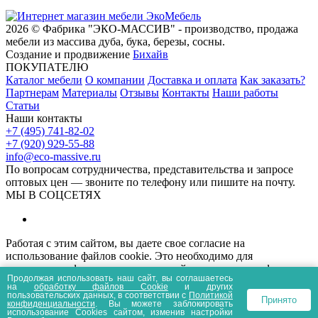
2026 © Фабрика "ЭКО-МАССИВ" - производство, продажа
мебели из массива дуба, бука, березы, сосны.
Создание и продвижение
Бихайв
ПОКУПАТЕЛЮ
Каталог мебели
О компании
Доставка и оплата
Как заказать?
Партнерам
Материалы
Отзывы
Контакты
Наши работы
Статьи
Наши контакты
+7 (495) 741-82-02
+7 (920) 929-55-88
info@eco-massive.ru
По вопросам сотрудничества, представи­тельства и запросе
оптовых цен — звоните по телефону или пишите на почту.
МЫ В СОЦСЕТЯХ
Работая с этим сайтом, вы даете свое согласие на
использование файлов cookie. Это необходимо для
нормального функционирования сайта и анализа трафика.
Продолжая использовать наш сайт, вы соглашаетесь
Информация, представленная на сайте носит
на
обработку файлов Сookie
и других
информационный характер и не является публичной офертой.
пользовательских данных, в соответствии с
Политикой
Принято
конфиденциальности
. Вы можете заблокировать
Политика конфиденциальности
Пользовательское соглашение
использование Cookies сайтом, изменив настройки