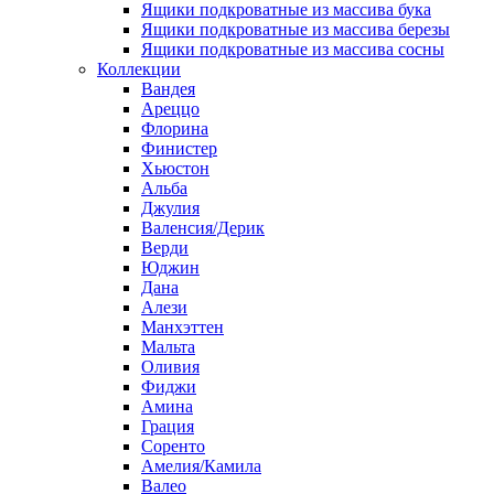
Ящики подкроватные из массива бука
Ящики подкроватные из массива березы
Ящики подкроватные из массива сосны
Коллекции
Вандея
Ареццо
Флорина
Финистер
Хьюстон
Альба
Джулия
Валенсия/Дерик
Верди
Юджин
Дана
Алези
Манхэттен
Мальта
Оливия
Фиджи
Амина
Грация
Соренто
Амелия/Камила
Валео