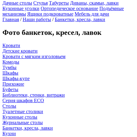
Дачные столы
Стулья
Табуреты
Диваны, скамьи, лавки
Кухонные уголки
Ортопедическое основание
Подъёмные
механизмы
Ящики подкроватные
Мебель для дачи
Главная
/
Наши работы
/
Банкетки, кресла, лавки
Фото банкеток, кресел, лавок
Кровати
Детские кровати
Кровати с мягким изголовьем
Комоды
Тумбы
Шкафы
Шкафы-купе
Прихожие
Буфеты
Библиотеки, стенки, витражи
Серия шкафов ECO
Столы
Туалетные столики
Кухонные столы
Журнальные столы
Банкетки, кресла, лавки
Кухни