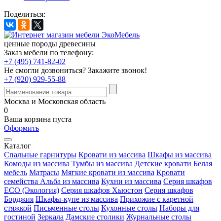
Поделиться:
ценные породы древесины
Заказ мебели по телефону:
+7 (495) 741-82-02
Не смогли дозвониться?
Закажите звонок!
+7 (920) 929-55-88
Москва и Московская область
0
Ваша корзина пуста
Оформить
Каталог
Спальные гарнитуры
Кровати из массива
Шкафы из массива
Комоды из массива
Тумбы из массива
Детские кровати
Белая
мебель
Матрасы
Мягкие кровати из массива
Кровати
семейства Альба из массива
Кухни из массива
Серия шкафов
ECO (Экология)
Серия шкафов Хьюстон
Серия шкафов
Борджия
Шкафы-купе из массива
Прихожие с каретной
стяжкой
Письменные столы
Кухонные столы
Наборы для
гостиной
Зеркала
Дамские столики
Журнальные столы