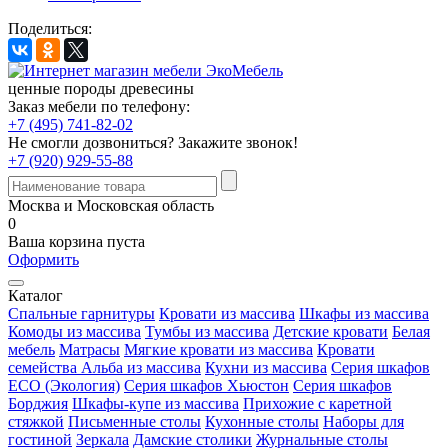
Поделиться:
ценные породы древесины
Заказ мебели по телефону:
+7 (495) 741-82-02
Не смогли дозвониться?
Закажите звонок!
+7 (920) 929-55-88
Москва и Московская область
0
Ваша корзина пуста
Оформить
Каталог
Спальные гарнитуры
Кровати из массива
Шкафы из массива
Комоды из массива
Тумбы из массива
Детские кровати
Белая
мебель
Матрасы
Мягкие кровати из массива
Кровати
семейства Альба из массива
Кухни из массива
Серия шкафов
ECO (Экология)
Серия шкафов Хьюстон
Серия шкафов
Борджия
Шкафы-купе из массива
Прихожие с каретной
стяжкой
Письменные столы
Кухонные столы
Наборы для
гостиной
Зеркала
Дамские столики
Журнальные столы