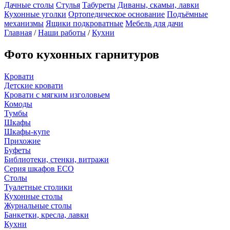
Дачные столы
Стулья
Табуреты
Диваны, скамьи, лавки
Кухонные уголки
Ортопедическое основание
Подъёмные
механизмы
Ящики подкроватные
Мебель для дачи
Главная
/
Наши работы
/
Кухни
Фото кухонных гарнитуров
Кровати
Детские кровати
Кровати с мягким изголовьем
Комоды
Тумбы
Шкафы
Шкафы-купе
Прихожие
Буфеты
Библиотеки, стенки, витражи
Серия шкафов ECO
Столы
Туалетные столики
Кухонные столы
Журнальные столы
Банкетки, кресла, лавки
Кухни