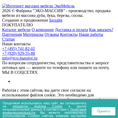
2026 © Фабрика "ЭКО-МАССИВ" - производство, продажа
мебели из массива дуба, бука, березы, сосны.
Создание и продвижение
Бихайв
ПОКУПАТЕЛЮ
Каталог мебели
О компании
Доставка и оплата
Как заказать?
Партнерам
Материалы
Отзывы
Контакты
Наши работы
Статьи
Наши контакты
+7 (495) 741-82-02
+7 (920) 929-55-88
info@eco-massive.ru
По вопросам сотрудничества, представи­тельства и запросе
оптовых цен — звоните по телефону или пишите на почту.
МЫ В СОЦСЕТЯХ
Работая с этим сайтом, вы даете свое согласие на
использование файлов cookie. Это необходимо для
нормального функционирования сайта и анализа трафика.
Продолжая использовать наш сайт, вы соглашаетесь
Информация, представленная на сайте носит
на
обработку файлов Сookie
и других
информационный характер и не является публичной офертой.
пользовательских данных, в соответствии с
Политикой
Принято
конфиденциальности
. Вы можете заблокировать
Политика конфиденциальности
Пользовательское соглашение
использование Cookies сайтом, изменив настройки