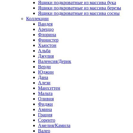
Ящики подкроватные из массива бука
Ящики подкроватные из массива березы
Ящики подкроватные из массива сосны
Коллекции
Вандея
Ареццо
Флорина
Финистер
Хьюстон
Альба
Джулия
Валенсия/Дерик
Верди
Юджин
Дана
Алези
Манхэттен
Мальта
Оливия
Фиджи
Амина
Грация
Соренто
Амелия/Камила
Валео