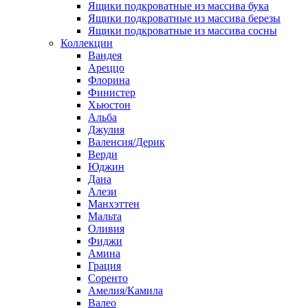
Ящики подкроватные из массива бука
Ящики подкроватные из массива березы
Ящики подкроватные из массива сосны
Коллекции
Вандея
Ареццо
Флорина
Финистер
Хьюстон
Альба
Джулия
Валенсия/Дерик
Верди
Юджин
Дана
Алези
Манхэттен
Мальта
Оливия
Фиджи
Амина
Грация
Соренто
Амелия/Камила
Валео