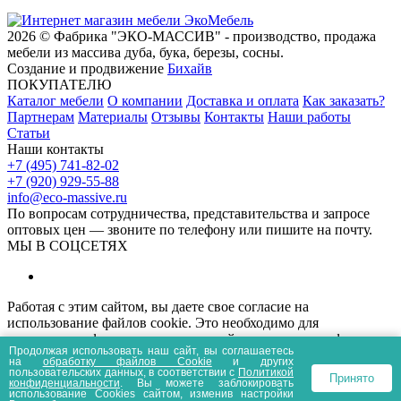
2026 © Фабрика "ЭКО-МАССИВ" - производство, продажа
мебели из массива дуба, бука, березы, сосны.
Создание и продвижение
Бихайв
ПОКУПАТЕЛЮ
Каталог мебели
О компании
Доставка и оплата
Как заказать?
Партнерам
Материалы
Отзывы
Контакты
Наши работы
Статьи
Наши контакты
+7 (495) 741-82-02
+7 (920) 929-55-88
info@eco-massive.ru
По вопросам сотрудничества, представи­тельства и запросе
оптовых цен — звоните по телефону или пишите на почту.
МЫ В СОЦСЕТЯХ
Работая с этим сайтом, вы даете свое согласие на
использование файлов cookie. Это необходимо для
нормального функционирования сайта и анализа трафика.
Продолжая использовать наш сайт, вы соглашаетесь
Информация, представленная на сайте носит
на
обработку файлов Сookie
и других
информационный характер и не является публичной офертой.
пользовательских данных, в соответствии с
Политикой
Принято
конфиденциальности
. Вы можете заблокировать
Политика конфиденциальности
Пользовательское соглашение
использование Cookies сайтом, изменив настройки