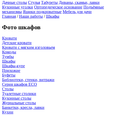
Дачные столы
Стулья
Табуреты
Диваны, скамьи, лавки
Кухонные уголки
Ортопедическое основание
Подъёмные
механизмы
Ящики подкроватные
Мебель для дачи
Главная
/
Наши работы
/
Шкафы
Фото шкафов
Кровати
Детские кровати
Кровати с мягким изголовьем
Комоды
Тумбы
Шкафы
Шкафы-купе
Прихожие
Буфеты
Библиотеки, стенки, витражи
Серия шкафов ECO
Столы
Туалетные столики
Кухонные столы
Журнальные столы
Банкетки, кресла, лавки
Кухни