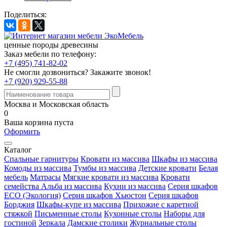
Поделиться:
ценные породы древесины
Заказ мебели по телефону:
+7 (495) 741-82-02
Не смогли дозвониться?
Закажите звонок!
+7 (920) 929-55-88
Москва и Московская область
0
Ваша корзина пуста
Оформить
Каталог
Спальные гарнитуры
Кровати из массива
Шкафы из массива
Комоды из массива
Тумбы из массива
Детские кровати
Белая
мебель
Матрасы
Мягкие кровати из массива
Кровати
семейства Альба из массива
Кухни из массива
Серия шкафов
ECO (Экология)
Серия шкафов Хьюстон
Серия шкафов
Борджия
Шкафы-купе из массива
Прихожие с каретной
стяжкой
Письменные столы
Кухонные столы
Наборы для
гостиной
Зеркала
Дамские столики
Журнальные столы