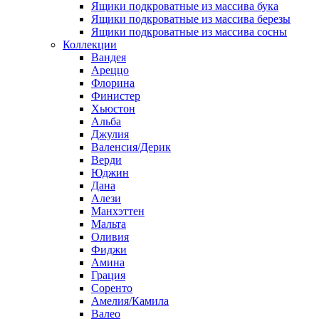
Ящики подкроватные из массива бука
Ящики подкроватные из массива березы
Ящики подкроватные из массива сосны
Коллекции
Вандея
Ареццо
Флорина
Финистер
Хьюстон
Альба
Джулия
Валенсия/Дерик
Верди
Юджин
Дана
Алези
Манхэттен
Мальта
Оливия
Фиджи
Амина
Грация
Соренто
Амелия/Камила
Валео