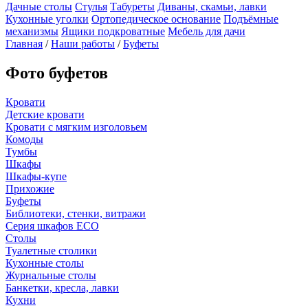
Дачные столы
Стулья
Табуреты
Диваны, скамьи, лавки
Кухонные уголки
Ортопедическое основание
Подъёмные
механизмы
Ящики подкроватные
Мебель для дачи
Главная
/
Наши работы
/
Буфеты
Фото буфетов
Кровати
Детские кровати
Кровати с мягким изголовьем
Комоды
Тумбы
Шкафы
Шкафы-купе
Прихожие
Буфеты
Библиотеки, стенки, витражи
Серия шкафов ECO
Столы
Туалетные столики
Кухонные столы
Журнальные столы
Банкетки, кресла, лавки
Кухни