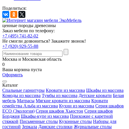
Поделиться:
ценные породы древесины
Заказ мебели по телефону:
+7 (495) 741-82-02
Не смогли дозвониться?
Закажите звонок!
+7 (920) 929-55-88
Москва и Московская область
0
Ваша корзина пуста
Оформить
Каталог
Спальные гарнитуры
Кровати из массива
Шкафы из массива
Комоды из массива
Тумбы из массива
Детские кровати
Белая
мебель
Матрасы
Мягкие кровати из массива
Кровати
семейства Альба из массива
Кухни из массива
Серия шкафов
ECO (Экология)
Серия шкафов Хьюстон
Серия шкафов
Борджия
Шкафы-купе из массива
Прихожие с каретной
стяжкой
Письменные столы
Кухонные столы
Наборы для
гостиной
Зеркала
Дамские столики
Журнальные столы