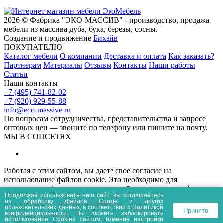
2026 © Фабрика "ЭКО-МАССИВ" - производство, продажа
мебели из массива дуба, бука, березы, сосны.
Создание и продвижение
Бихайв
ПОКУПАТЕЛЮ
Каталог мебели
О компании
Доставка и оплата
Как заказать?
Партнерам
Материалы
Отзывы
Контакты
Наши работы
Статьи
Наши контакты
+7 (495) 741-82-02
+7 (920) 929-55-88
info@eco-massive.ru
По вопросам сотрудничества, представи­тельства и запросе
оптовых цен — звоните по телефону или пишите на почту.
МЫ В СОЦСЕТЯХ
Работая с этим сайтом, вы даете свое согласие на
использование файлов cookie. Это необходимо для
нормального функционирования сайта и анализа трафика.
Продолжая использовать наш сайт, вы соглашаетесь
Информация, представленная на сайте носит
на
обработку файлов Сookie
и других
информационный характер и не является публичной офертой.
пользовательских данных, в соответствии с
Политикой
Принято
конфиденциальности
. Вы можете заблокировать
Политика конфиденциальности
Пользовательское соглашение
использование Cookies сайтом, изменив настройки