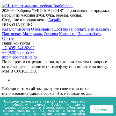
2026 © Фабрика "ЭКО-МАССИВ" - производство, продажа
мебели из массива дуба, бука, березы, сосны.
Создание и продвижение
Бихайв
ПОКУПАТЕЛЮ
Каталог мебели
О компании
Доставка и оплата
Как заказать?
Партнерам
Материалы
Отзывы
Контакты
Наши работы
Статьи
Наши контакты
+7 (495) 741-82-02
+7 (920) 929-55-88
info@eco-massive.ru
По вопросам сотрудничества, представи­тельства и запросе
оптовых цен — звоните по телефону или пишите на почту.
МЫ В СОЦСЕТЯХ
Работая с этим сайтом, вы даете свое согласие на
использование файлов cookie. Это необходимо для
нормального функционирования сайта и анализа трафика.
Продолжая использовать наш сайт, вы соглашаетесь
Информация, представленная на сайте носит
на
обработку файлов Сookie
и других
информационный характер и не является публичной офертой.
пользовательских данных, в соответствии с
Политикой
Принято
конфиденциальности
. Вы можете заблокировать
Политика конфиденциальности
Пользовательское соглашение
использование Cookies сайтом, изменив настройки