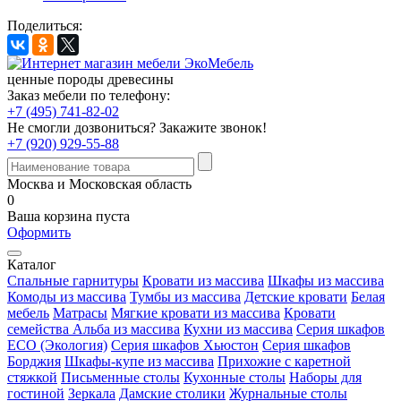
Поделиться:
ценные породы древесины
Заказ мебели по телефону:
+7 (495) 741-82-02
Не смогли дозвониться?
Закажите звонок!
+7 (920) 929-55-88
Москва и Московская область
0
Ваша корзина пуста
Оформить
Каталог
Спальные гарнитуры
Кровати из массива
Шкафы из массива
Комоды из массива
Тумбы из массива
Детские кровати
Белая
мебель
Матрасы
Мягкие кровати из массива
Кровати
семейства Альба из массива
Кухни из массива
Серия шкафов
ECO (Экология)
Серия шкафов Хьюстон
Серия шкафов
Борджия
Шкафы-купе из массива
Прихожие с каретной
стяжкой
Письменные столы
Кухонные столы
Наборы для
гостиной
Зеркала
Дамские столики
Журнальные столы