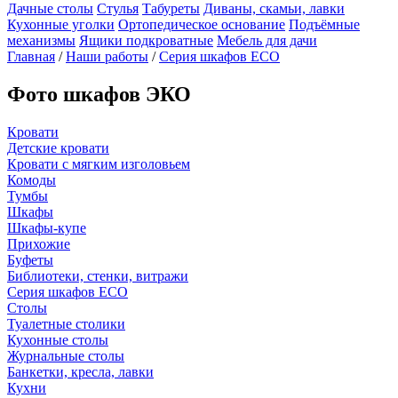
Дачные столы
Стулья
Табуреты
Диваны, скамьи, лавки
Кухонные уголки
Ортопедическое основание
Подъёмные
механизмы
Ящики подкроватные
Мебель для дачи
Главная
/
Наши работы
/
Серия шкафов ECO
Фото шкафов ЭКО
Кровати
Детские кровати
Кровати с мягким изголовьем
Комоды
Тумбы
Шкафы
Шкафы-купе
Прихожие
Буфеты
Библиотеки, стенки, витражи
Серия шкафов ECO
Столы
Туалетные столики
Кухонные столы
Журнальные столы
Банкетки, кресла, лавки
Кухни