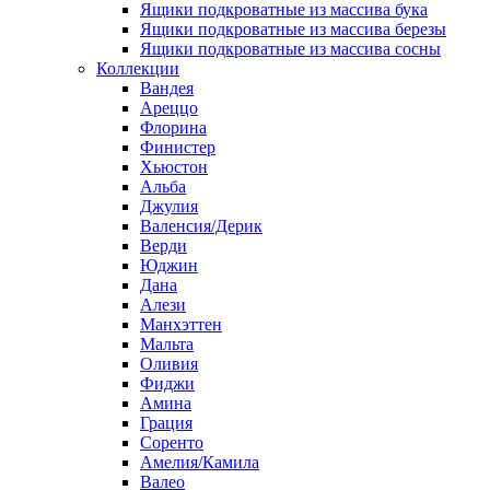
Ящики подкроватные из массива бука
Ящики подкроватные из массива березы
Ящики подкроватные из массива сосны
Коллекции
Вандея
Ареццо
Флорина
Финистер
Хьюстон
Альба
Джулия
Валенсия/Дерик
Верди
Юджин
Дана
Алези
Манхэттен
Мальта
Оливия
Фиджи
Амина
Грация
Соренто
Амелия/Камила
Валео