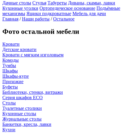
Дачные столы
Стулья
Табуреты
Диваны, скамьи, лавки
Кухонные уголки
Ортопедическое основание
Подъёмные
механизмы
Ящики подкроватные
Мебель для дачи
Главная
/
Наши работы
/
Остальное
Фото остальной мебели
Кровати
Детские кровати
Кровати с мягким изголовьем
Комоды
Тумбы
Шкафы
Шкафы-купе
Прихожие
Буфеты
Библиотеки, стенки, витражи
Серия шкафов ECO
Столы
Туалетные столики
Кухонные столы
Журнальные столы
Банкетки, кресла, лавки
Кухни