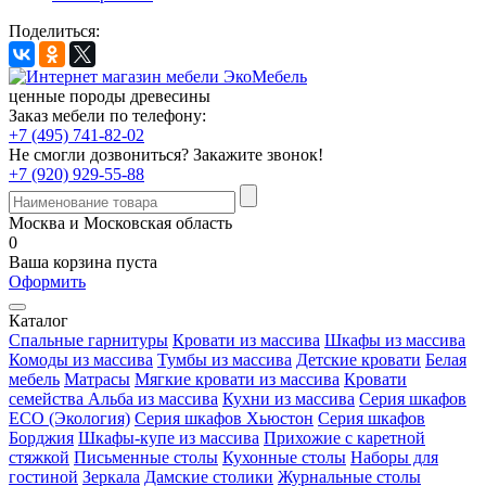
Поделиться:
ценные породы древесины
Заказ мебели по телефону:
+7 (495) 741-82-02
Не смогли дозвониться?
Закажите звонок!
+7 (920) 929-55-88
Москва и Московская область
0
Ваша корзина пуста
Оформить
Каталог
Спальные гарнитуры
Кровати из массива
Шкафы из массива
Комоды из массива
Тумбы из массива
Детские кровати
Белая
мебель
Матрасы
Мягкие кровати из массива
Кровати
семейства Альба из массива
Кухни из массива
Серия шкафов
ECO (Экология)
Серия шкафов Хьюстон
Серия шкафов
Борджия
Шкафы-купе из массива
Прихожие с каретной
стяжкой
Письменные столы
Кухонные столы
Наборы для
гостиной
Зеркала
Дамские столики
Журнальные столы