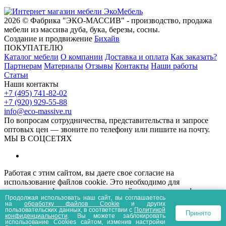
2026 © Фабрика "ЭКО-МАССИВ" - производство, продажа
мебели из массива дуба, бука, березы, сосны.
Создание и продвижение
Бихайв
ПОКУПАТЕЛЮ
Каталог мебели
О компании
Доставка и оплата
Как заказать?
Партнерам
Материалы
Отзывы
Контакты
Наши работы
Статьи
Наши контакты
+7 (495) 741-82-02
+7 (920) 929-55-88
info@eco-massive.ru
По вопросам сотрудничества, представи­тельства и запросе
оптовых цен — звоните по телефону или пишите на почту.
МЫ В СОЦСЕТЯХ
Работая с этим сайтом, вы даете свое согласие на
использование файлов cookie. Это необходимо для
нормального функционирования сайта и анализа трафика.
Продолжая использовать наш сайт, вы соглашаетесь
Информация, представленная на сайте носит
на
обработку файлов Сookie
и других
информационный характер и не является публичной офертой.
пользовательских данных, в соответствии с
Политикой
Принято
конфиденциальности
. Вы можете заблокировать
Политика конфиденциальности
Пользовательское соглашение
использование Cookies сайтом, изменив настройки