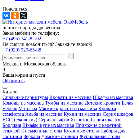
Поделиться:
ценные породы древесины
Заказ мебели по телефону:
+7 (495) 741-82-02
Не смогли дозвониться?
Закажите звонок!
+7 (920) 929-55-88
Москва и Московская область
0
Ваша корзина пуста
Оформить
Каталог
Спальные гарнитуры
Кровати из массива
Шкафы из массива
Комоды из массива
Тумбы из массива
Детские кровати
Белая
мебель
Матрасы
Мягкие кровати из массива
Кровати
семейства Альба из массива
Кухни из массива
Серия шкафов
ECO (Экология)
Серия шкафов Хьюстон
Серия шкафов
Борджия
Шкафы-купе из массива
Прихожие с каретной
стяжкой
Письменные столы
Кухонные столы
Наборы для
гостиной
Зеркала
Дамские столики
Журнальные столы