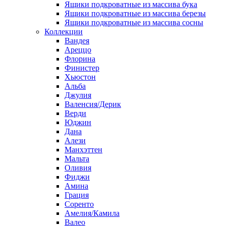
Ящики подкроватные из массива бука
Ящики подкроватные из массива березы
Ящики подкроватные из массива сосны
Коллекции
Вандея
Ареццо
Флорина
Финистер
Хьюстон
Альба
Джулия
Валенсия/Дерик
Верди
Юджин
Дана
Алези
Манхэттен
Мальта
Оливия
Фиджи
Амина
Грация
Соренто
Амелия/Камила
Валео