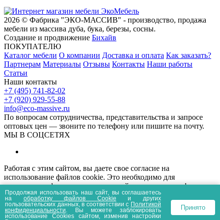
2026 © Фабрика "ЭКО-МАССИВ" - производство, продажа
мебели из массива дуба, бука, березы, сосны.
Создание и продвижение
Бихайв
ПОКУПАТЕЛЮ
Каталог мебели
О компании
Доставка и оплата
Как заказать?
Партнерам
Материалы
Отзывы
Контакты
Наши работы
Статьи
Наши контакты
+7 (495) 741-82-02
+7 (920) 929-55-88
info@eco-massive.ru
По вопросам сотрудничества, представи­тельства и запросе
оптовых цен — звоните по телефону или пишите на почту.
МЫ В СОЦСЕТЯХ
Работая с этим сайтом, вы даете свое согласие на
использование файлов cookie. Это необходимо для
нормального функционирования сайта и анализа трафика.
Продолжая использовать наш сайт, вы соглашаетесь
Информация, представленная на сайте носит
на
обработку файлов Сookie
и других
информационный характер и не является публичной офертой.
пользовательских данных, в соответствии с
Политикой
Принято
конфиденциальности
. Вы можете заблокировать
Политика конфиденциальности
Пользовательское соглашение
использование Cookies сайтом, изменив настройки