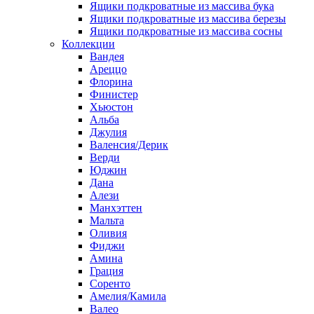
Ящики подкроватные из массива бука
Ящики подкроватные из массива березы
Ящики подкроватные из массива сосны
Коллекции
Вандея
Ареццо
Флорина
Финистер
Хьюстон
Альба
Джулия
Валенсия/Дерик
Верди
Юджин
Дана
Алези
Манхэттен
Мальта
Оливия
Фиджи
Амина
Грация
Соренто
Амелия/Камила
Валео