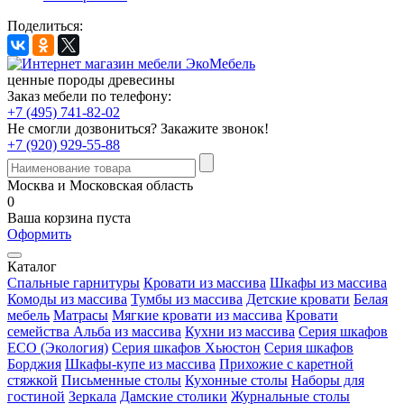
Поделиться:
ценные породы древесины
Заказ мебели по телефону:
+7 (495) 741-82-02
Не смогли дозвониться?
Закажите звонок!
+7 (920) 929-55-88
Москва и Московская область
0
Ваша корзина пуста
Оформить
Каталог
Спальные гарнитуры
Кровати из массива
Шкафы из массива
Комоды из массива
Тумбы из массива
Детские кровати
Белая
мебель
Матрасы
Мягкие кровати из массива
Кровати
семейства Альба из массива
Кухни из массива
Серия шкафов
ECO (Экология)
Серия шкафов Хьюстон
Серия шкафов
Борджия
Шкафы-купе из массива
Прихожие с каретной
стяжкой
Письменные столы
Кухонные столы
Наборы для
гостиной
Зеркала
Дамские столики
Журнальные столы