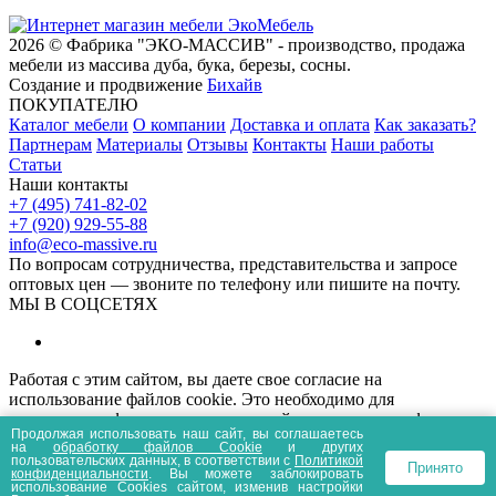
2026 © Фабрика "ЭКО-МАССИВ" - производство, продажа
мебели из массива дуба, бука, березы, сосны.
Создание и продвижение
Бихайв
ПОКУПАТЕЛЮ
Каталог мебели
О компании
Доставка и оплата
Как заказать?
Партнерам
Материалы
Отзывы
Контакты
Наши работы
Статьи
Наши контакты
+7 (495) 741-82-02
+7 (920) 929-55-88
info@eco-massive.ru
По вопросам сотрудничества, представи­тельства и запросе
оптовых цен — звоните по телефону или пишите на почту.
МЫ В СОЦСЕТЯХ
Работая с этим сайтом, вы даете свое согласие на
использование файлов cookie. Это необходимо для
нормального функционирования сайта и анализа трафика.
Продолжая использовать наш сайт, вы соглашаетесь
Информация, представленная на сайте носит
на
обработку файлов Сookie
и других
информационный характер и не является публичной офертой.
пользовательских данных, в соответствии с
Политикой
Принято
конфиденциальности
. Вы можете заблокировать
Политика конфиденциальности
Пользовательское соглашение
использование Cookies сайтом, изменив настройки